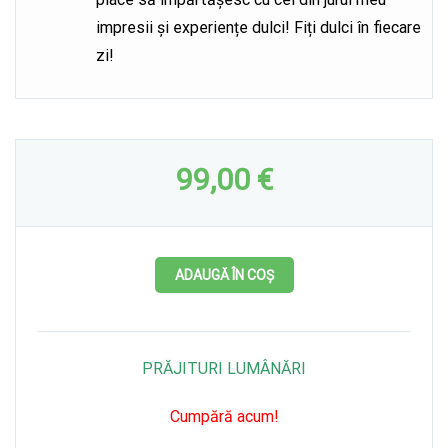
impresii și experiențe dulci! Fiți dulci în fiecare
zi!
99,00 €
ADAUGĂ ÎN COȘ
PRĂJITURI LUMÂNĂRI
Cumpără acum!