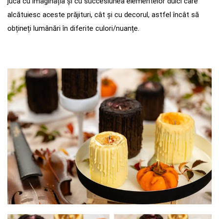
juca cu imaginația și cu succesiunea elementelor dulci care
alcătuiesc aceste prăjituri, cât și cu decorul, astfel încât să
obțineți lumânări în diferite culori/nuanțe.