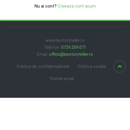
Nu ai cont?
Creeaza cont acum
www.bestoryteller.ro
Telefon:
0729.209.071
Email:
office@bestoryteller.ro
Politica de confidentialitate
Politica cookie
Trimite email