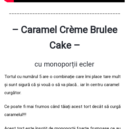
___________________________________________
– Caramel Crème Brulee
Cake –
cu monoporții ecler
Tortul cu numărul 5 are o combinație care îmi place tare mult
și sunt sigură că și vouă o să va placă… iar în centru caramel
curgător.
Ce poate fi mai frumos când tăiați acest tort decât să curgă
caramelul!!!
Acest tort este însoțit de monoportii foarte frumoase ce au