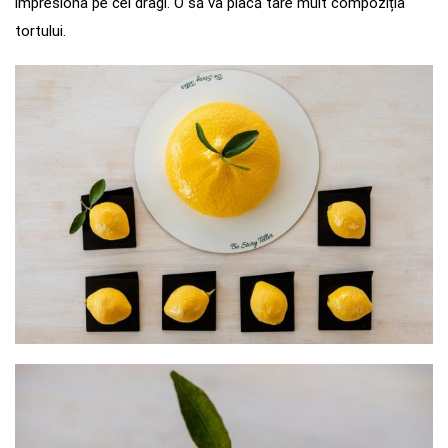
impresiona pe cei dragi. O să va placă tare mult compoziția
tortului.