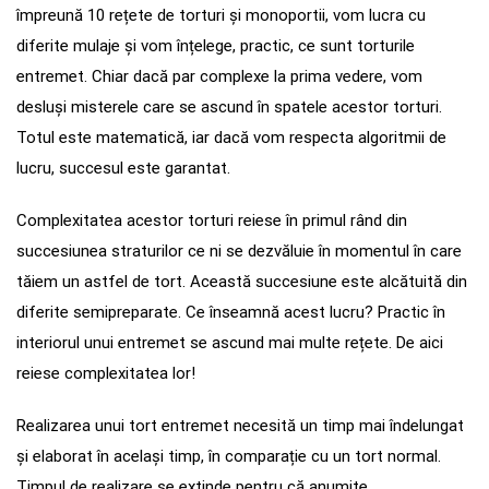
împreună 10 rețete de torturi și monoportii, vom lucra cu
diferite mulaje și vom înțelege, practic, ce sunt torturile
entremet. Chiar dacă par complexe la prima vedere, vom
desluși misterele care se ascund în spatele acestor torturi.
Totul este matematică, iar dacă vom respecta algoritmii de
lucru, succesul este garantat.
Complexitatea acestor torturi reiese în primul rând din
succesiunea straturilor ce ni se dezvăluie în momentul în care
tăiem un astfel de tort. Această succesiune este alcătuită din
diferite semipreparate. Ce înseamnă acest lucru? Practic în
interiorul unui entremet se ascund mai multe rețete. De aici
reiese complexitatea lor!
Realizarea unui tort entremet necesită un timp mai îndelungat
și elaborat în același timp, în comparație cu un tort normal.
Timpul de realizare se extinde pentru că anumite